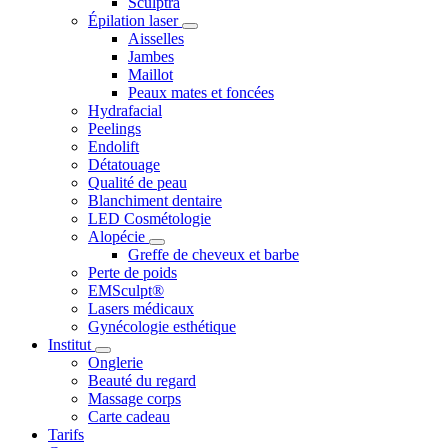
Sculptra
Épilation laser
Aisselles
Jambes
Maillot
Peaux mates et foncées
Hydrafacial
Peelings
Endolift
Détatouage
Qualité de peau
Blanchiment dentaire
LED Cosmétologie
Alopécie
Greffe de cheveux et barbe
Perte de poids
EMSculpt®
Lasers médicaux
Gynécologie esthétique
Institut
Onglerie
Beauté du regard
Massage corps
Carte cadeau
Tarifs