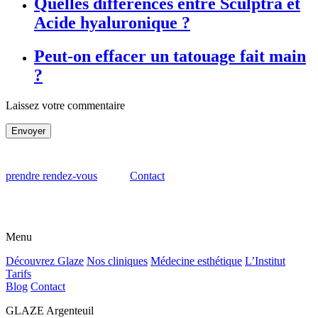
Quelles différences entre Sculptra et
Acide hyaluronique ?
Peut-on effacer un tatouage fait main
?
Laissez votre commentaire
Envoyer
prendre rendez-vous
Contact
Menu
Découvrez Glaze
Nos cliniques
Médecine esthétique
L’Institut
Tarifs
Blog
Contact
GLAZE Argenteuil