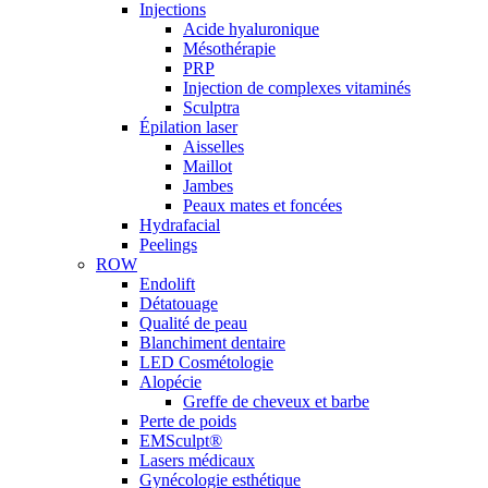
Injections
Acide hyaluronique
Mésothérapie
PRP
Injection de complexes vitaminés
Sculptra
Épilation laser
Aisselles
Maillot
Jambes
Peaux mates et foncées
Hydrafacial
Peelings
ROW
Endolift
Détatouage
Qualité de peau
Blanchiment dentaire
LED Cosmétologie
Alopécie
Greffe de cheveux et barbe
Perte de poids
EMSculpt®
Lasers médicaux
Gynécologie esthétique