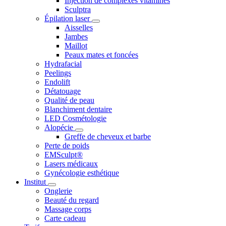
Injection de complexes vitaminés
Sculptra
Épilation laser
Aisselles
Jambes
Maillot
Peaux mates et foncées
Hydrafacial
Peelings
Endolift
Détatouage
Qualité de peau
Blanchiment dentaire
LED Cosmétologie
Alopécie
Greffe de cheveux et barbe
Perte de poids
EMSculpt®
Lasers médicaux
Gynécologie esthétique
Institut
Onglerie
Beauté du regard
Massage corps
Carte cadeau