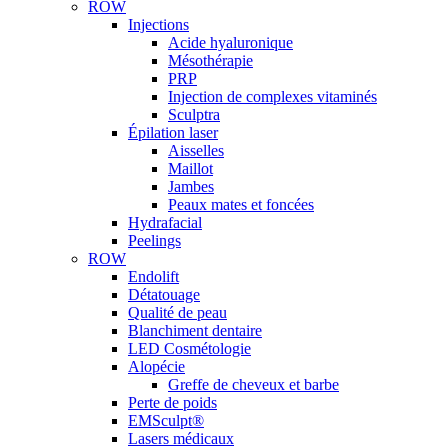
ROW
Injections
Acide hyaluronique
Mésothérapie
PRP
Injection de complexes vitaminés
Sculptra
Épilation laser
Aisselles
Maillot
Jambes
Peaux mates et foncées
Hydrafacial
Peelings
ROW
Endolift
Détatouage
Qualité de peau
Blanchiment dentaire
LED Cosmétologie
Alopécie
Greffe de cheveux et barbe
Perte de poids
EMSculpt®
Lasers médicaux