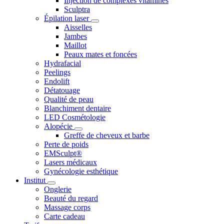
Injection de complexes vitaminés
Sculptra
Épilation laser
Aisselles
Jambes
Maillot
Peaux mates et foncées
Hydrafacial
Peelings
Endolift
Détatouage
Qualité de peau
Blanchiment dentaire
LED Cosmétologie
Alopécie
Greffe de cheveux et barbe
Perte de poids
EMSculpt®
Lasers médicaux
Gynécologie esthétique
Institut
Onglerie
Beauté du regard
Massage corps
Carte cadeau