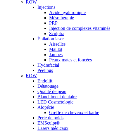
ROW
Injections
Acide hyaluronique
Mésothérapie
PRP
Injection de complexes vitaminés
Sculptra
Épilation laser
Aisselles
Maillot
Jambes
Peaux mates et foncées
Hydrafacial
Peelings
ROW
Endolift
Détatouage
Qualité de peau
Blanchiment dentaire
LED Cosmétologie
Alopécie
Greffe de cheveux et barbe
Perte de poids
EMSculpt®
Lasers médicaux