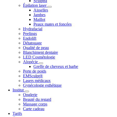
Sculptra
Épilation laser
Aisselles
Jambes
Maillot
Peaux mates et foncées
Hydrafacial
Peelings
Endolift
Détatouage
Qualité de peau
Blanchiment dentaire
LED Cosmétologie
Alopécie
Greffe de cheveux et barbe
Perte de poids
EMSculpt®
Lasers médicaux
Gynécologie esthétique
Institut
Onglerie
Beauté du regard
Massage corps
Carte cadeau
Tarifs