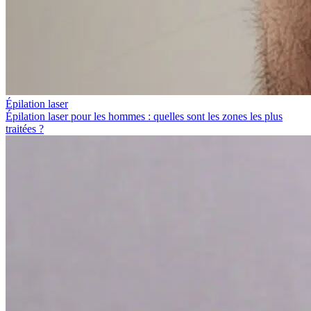
Épilation laser
Épilation laser pour les hommes : quelles sont les zones les plus
traitées ?