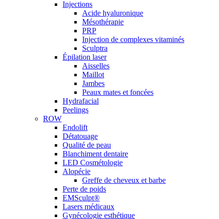
Injections
Acide hyaluronique
Mésothérapie
PRP
Injection de complexes vitaminés
Sculptra
Épilation laser
Aisselles
Maillot
Jambes
Peaux mates et foncées
Hydrafacial
Peelings
ROW
Endolift
Détatouage
Qualité de peau
Blanchiment dentaire
LED Cosmétologie
Alopécie
Greffe de cheveux et barbe
Perte de poids
EMSculpt®
Lasers médicaux
Gynécologie esthétique