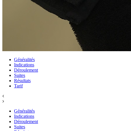
Généralités
Indications
Déroulement
Suites
Résultats
Tarif
Généralités
Indications
Déroulement
Suites