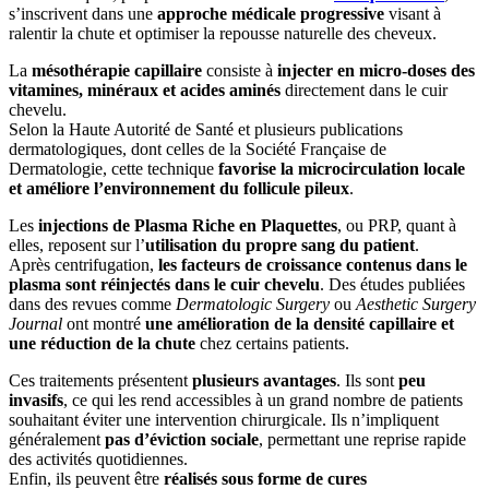
s’inscrivent dans une
approche médicale progressive
visant à
ralentir la chute et optimiser la repousse naturelle des cheveux.
La
mésothérapie capillaire
consiste à
injecter en micro-doses des
vitamines, minéraux et acides aminés
directement dans le cuir
chevelu.
Selon la Haute Autorité de Santé et plusieurs publications
dermatologiques, dont celles de la Société Française de
Dermatologie, cette technique
favorise la microcirculation locale
et améliore l’environnement du follicule pileux
.
Les
injections de Plasma Riche en Plaquettes
, ou PRP, quant à
elles, reposent sur l’
utilisation du propre sang du patient
.
Après centrifugation,
les facteurs de croissance contenus dans le
plasma sont réinjectés dans le cuir chevelu
. Des études publiées
dans des revues comme
Dermatologic Surgery
ou
Aesthetic Surgery
Journal
ont montré
une amélioration de la densité capillaire et
une réduction de la chute
chez certains patients.
Ces traitements présentent
plusieurs avantages
. Ils sont
peu
invasifs
, ce qui les rend accessibles à un grand nombre de patients
souhaitant éviter une intervention chirurgicale. Ils n’impliquent
généralement
pas d’éviction sociale
, permettant une reprise rapide
des activités quotidiennes.
Enfin, ils peuvent être
réalisés sous forme de cures