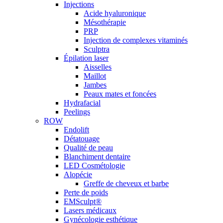
Injections
Acide hyaluronique
Mésothérapie
PRP
Injection de complexes vitaminés
Sculptra
Épilation laser
Aisselles
Maillot
Jambes
Peaux mates et foncées
Hydrafacial
Peelings
ROW
Endolift
Détatouage
Qualité de peau
Blanchiment dentaire
LED Cosmétologie
Alopécie
Greffe de cheveux et barbe
Perte de poids
EMSculpt®
Lasers médicaux
Gynécologie esthétique