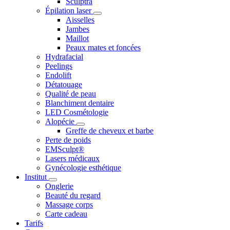
Sculptra
Épilation laser
Aisselles
Jambes
Maillot
Peaux mates et foncées
Hydrafacial
Peelings
Endolift
Détatouage
Qualité de peau
Blanchiment dentaire
LED Cosmétologie
Alopécie
Greffe de cheveux et barbe
Perte de poids
EMSculpt®
Lasers médicaux
Gynécologie esthétique
Institut
Onglerie
Beauté du regard
Massage corps
Carte cadeau
Tarifs