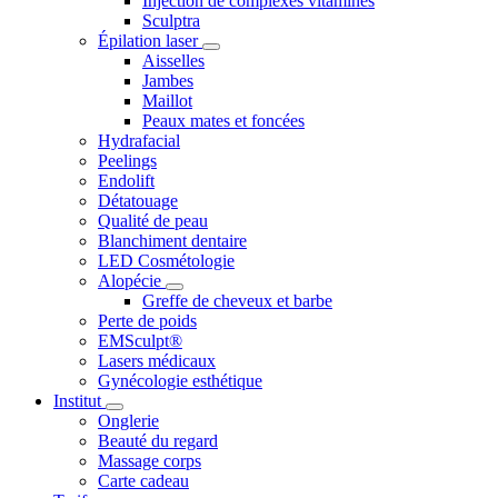
Injection de complexes vitaminés
Sculptra
Épilation laser
Aisselles
Jambes
Maillot
Peaux mates et foncées
Hydrafacial
Peelings
Endolift
Détatouage
Qualité de peau
Blanchiment dentaire
LED Cosmétologie
Alopécie
Greffe de cheveux et barbe
Perte de poids
EMSculpt®
Lasers médicaux
Gynécologie esthétique
Institut
Onglerie
Beauté du regard
Massage corps
Carte cadeau