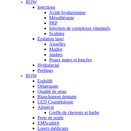
ROW
Injections
Acide hyaluronique
Mésothérapie
PRP
Injection de complexes vitaminés
Sculptra
Épilation laser
Aisselles
Maillot
Jambes
Peaux mates et foncées
Hydrafacial
Peelings
ROW
Endolift
Détatouage
Qualité de peau
Blanchiment dentaire
LED Cosmétologie
Alopécie
Greffe de cheveux et barbe
Perte de poids
EMSculpt®
Lasers médicaux