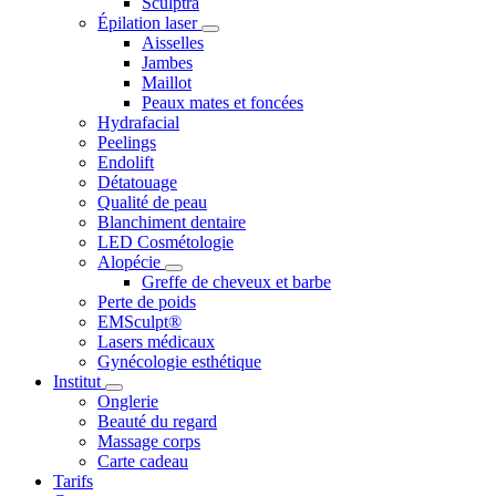
Sculptra
Épilation laser
Aisselles
Jambes
Maillot
Peaux mates et foncées
Hydrafacial
Peelings
Endolift
Détatouage
Qualité de peau
Blanchiment dentaire
LED Cosmétologie
Alopécie
Greffe de cheveux et barbe
Perte de poids
EMSculpt®
Lasers médicaux
Gynécologie esthétique
Institut
Onglerie
Beauté du regard
Massage corps
Carte cadeau
Tarifs