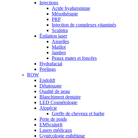
Injections
Acide hyaluronique
Mésothérapie
PRP
Injection de complexes vitaminés
Sculptra
Épilation laser
Aisselles
Maillot
Jambes
Peaux mates et foncées
Hydrafacial
Peelings
ROW
Endolift
Détatouage
Qualité de peau
Blanchiment dentaire
LED Cosmétologie
Alopécie
Greffe de cheveux et barbe
Perte de poids
EMSculpt®
Lasers médicaux
Gynécologie esthétique