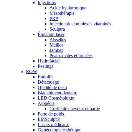
Injections
Acide hyaluronique
Mésothérapie
PRP
Injection de complexes vitaminés
Sculptra
Épilation laser
Aisselles
Maillot
Jambes
Peaux mates et foncées
Hydrafacial
Peelings
ROW
Endolift
Détatouage
Qualité de peau
Blanchiment dentaire
LED Cosmétologie
Alopécie
Greffe de cheveux et barbe
Perte de poids
EMSculpt®
Lasers médicaux
Gynécologie esthétique