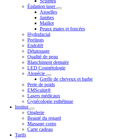
Sculptra
Épilation laser
Aisselles
Jambes
Maillot
Peaux mates et foncées
Hydrafacial
Peelings
Endolift
Détatouage
Qualité de peau
Blanchiment dentaire
LED Cosmétologie
Alopécie
Greffe de cheveux et barbe
Perte de poids
EMSculpt®
Lasers médicaux
Gynécologie esthétique
Institut
Onglerie
Beauté du regard
Massage corps
Carte cadeau
Tarifs