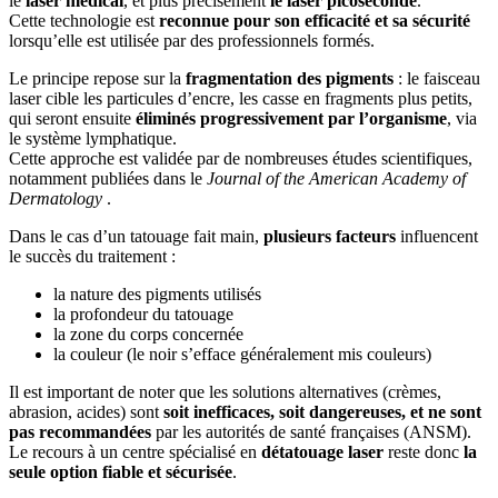
le
laser médical
, et plus précisément
le laser picoseconde
.
Cette technologie est
reconnue pour son efficacité et sa sécurité
lorsqu’elle est utilisée par des professionnels formés.
Le principe repose sur la
fragmentation des pigments
: le faisceau
laser cible les particules d’encre, les casse en fragments plus petits,
qui seront ensuite
éliminés progressivement par l’organisme
, via
le système lymphatique.
Cette approche est validée par de nombreuses études scientifiques,
notamment publiées dans le
Journal of the American Academy of
Dermatology
.
Dans le cas d’un tatouage fait main,
plusieurs facteurs
influencent
le succès du traitement :
la nature des pigments utilisés
la profondeur du tatouage
la zone du corps concernée
la couleur (le noir s’efface généralement mis couleurs)
Il est important de noter que les solutions alternatives (crèmes,
abrasion, acides) sont
soit inefficaces, soit dangereuses, et ne sont
pas recommandées
par les autorités de santé françaises (ANSM).
Le recours à un centre spécialisé en
détatouage laser
reste donc
la
seule option fiable et sécurisée
.