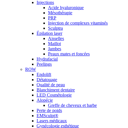
Injections
Acide hyaluronique
Mésothérapie
PRP
Injection de complexes vitaminés
Sculptra
Épilation laser
Aisselles
Maillot
Jambes
Peaux mates et foncées
Hydrafacial
Peelings
ROW
Endolift
Détatouage
Qualité de peau
Blanchiment dentaire
LED Cosmétologie
Alopécie
Greffe de cheveux et barbe
Perte de poids
EMSculpt®
Lasers médicaux
Gynécologie esthétique