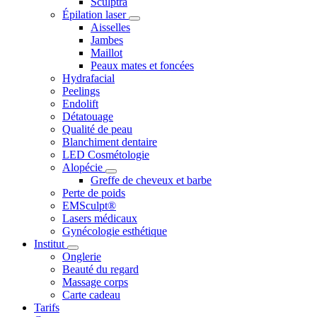
Sculptra
Épilation laser
Aisselles
Jambes
Maillot
Peaux mates et foncées
Hydrafacial
Peelings
Endolift
Détatouage
Qualité de peau
Blanchiment dentaire
LED Cosmétologie
Alopécie
Greffe de cheveux et barbe
Perte de poids
EMSculpt®
Lasers médicaux
Gynécologie esthétique
Institut
Onglerie
Beauté du regard
Massage corps
Carte cadeau
Tarifs