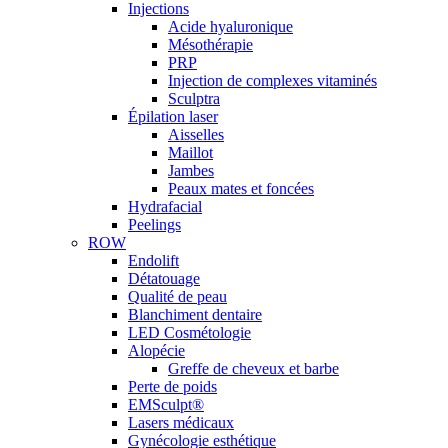
Injections
Acide hyaluronique
Mésothérapie
PRP
Injection de complexes vitaminés
Sculptra
Épilation laser
Aisselles
Maillot
Jambes
Peaux mates et foncées
Hydrafacial
Peelings
ROW
Endolift
Détatouage
Qualité de peau
Blanchiment dentaire
LED Cosmétologie
Alopécie
Greffe de cheveux et barbe
Perte de poids
EMSculpt®
Lasers médicaux
Gynécologie esthétique