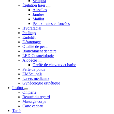
Sculptra
Épilation laser
Aisselles
Jambes
Maillot
Peaux mates et foncées
Hydrafacial
Peelings
Endolift
Détatouage
Qualité de peau
Blanchiment dentaire
LED Cosmétologie
Alopécie
Greffe de cheveux et barbe
Perte de poids
EMSculpt®
Lasers médicaux
Gynécologie esthétique
Institut
Onglerie
Beauté du regard
Massage corps
Carte cadeau
Tarifs