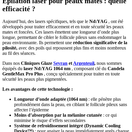
Épilation laser pour peaux mates : quelle
efficacité ?
Aujourd’hui, des lasers spécifiques, tels que le
Nd:YAG
, ont été
développés pour traiter efficacement et en toute sécurité les peaux
mates et foncées. Ces lasers émettent une longueur d’onde plus
longue, permettant de cibler le follicule pileux sans endommager la
peau environnante. Ils permettent une
réduction significative de la
pilosité,
avec des poils qui repoussent plus fins et moins nombreux
au fil des séances.
Dans nos
Cliniques Glaze
Sevran
et
Argenteuil
,
nous sommes
équipés du
laser Nd:YAG 1064 nm
, composant clé du
Candela
GentleMax Pro Plus
, conçu spécialement pour traiter en toute
sécurité les peaux plus pigmentées.
Les avantages de cette technologie :
Longueur d’onde adaptée (1064 nm)
: elle pénètre plus
profondément dans la peau, en ciblant le follicule pileux sans
affecter l’épiderme
Moins d’absorption par la mélanine cutanée
: ce qui
minimise le risque d’effets secondaires
Système de refroidissement intégré (Dynamic Cooling
Device™)
: pour apaiser la peau immédiatement après chaque